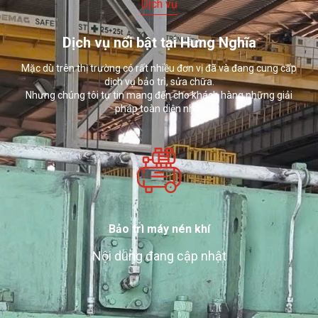
Dịch vụ
Dịch vụ nổi bật tại Hưng Nghĩa
Mặc dù trên thị trường có rất nhiều đơn vị đã và đang cung cấp
dịch vụ bảo trì, sửa chữa.
Nhưng chúng tôi tự tin mang đến cho khách hàng những giải
pháp toàn diện nhất
Bảo trì máy nén khí
Nội dung đang cập nhật