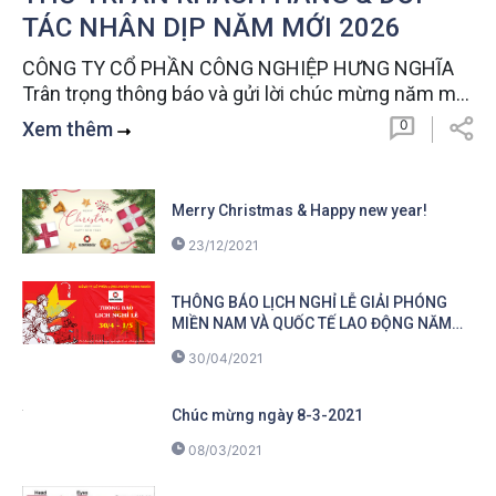
TÁC NHÂN DỊP NĂM MỚI 2026
CÔNG TY CỔ PHẦN CÔNG NGHIỆP HƯNG NGHĨA
Trân trọng thông báo và gửi lời chúc mừng năm mới
2026 Kính gửi Quý Khách hàng, Quý Đối tác thân
0
Xem thêm
mến, Nhân thời khắc giao thoa thiêng liêng của năm
cũ (2025) sắp khép lại và chào đón năm...
Merry Christmas & Happy new year!
23/12/2021
THÔNG BÁO LỊCH NGHỈ LỄ GIẢI PHÓNG
MIỀN NAM VÀ QUỐC TẾ LAO ĐỘNG NĂM
2021
30/04/2021
Chúc mừng ngày 8-3-2021
08/03/2021